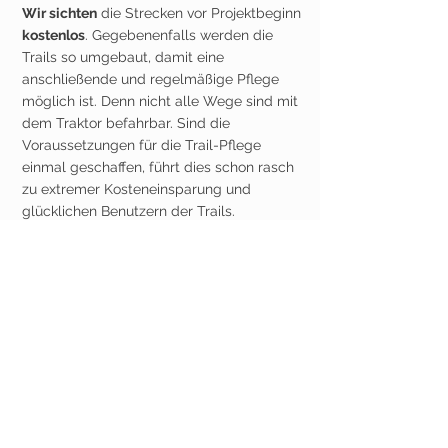
Wir sichten
die Strecken vor Projektbeginn
kostenlos
. Gegebenenfalls werden die
Trails so umgebaut, damit eine
anschließende und regelmäßige Pflege
möglich ist. Denn nicht alle Wege sind mit
dem Traktor befahrbar. Sind die
Voraussetzungen für die Trail-Pflege
einmal geschaffen, führt dies schon rasch
zu extremer Kosteneinsparung und
glücklichen Benutzern der Trails.
Der Traktor: wie gemacht für die Trail-
Pflege
Der eingesetzte Traktor hat eine
Fahrspurbreite von 1,40 m oder 1,80 m und
kommt dank seinem niedrigen
Schwerpunkt auch in extremen